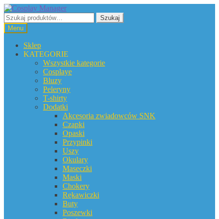
Przejdź
Przejdź
do
do
Szukaj:
Szukaj
nawigacji
treści
Menu
Sklep
KATEGORIE
Wszystkie kategorie
Cosplaye
Bluzy
Peleryny
T-shirty
Dodatki
Akcesoria zwiadowców SNK
Czapki
Opaski
Przypinki
Uszy
Okulary
Maseczki
Maski
Chokery
Rękawiczki
Buty
Poszewki