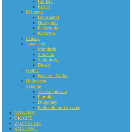
Bindery
Różne
Biżuteria
Bransoletki
Naszyjniki
Pierścionki
Kolczyki
Plakaty
Japan style
Mundurki
Sukienki
Spódniczki
Bluzki
Gothic
Biżuteria Gothic
Halloween
Szkolne
Teczki i plecaki
Piórniki
Długopisy
Podkładki pod myszkę
NOWOŚCI
OKAZJE
WSZYSTKIE
KONTAKT